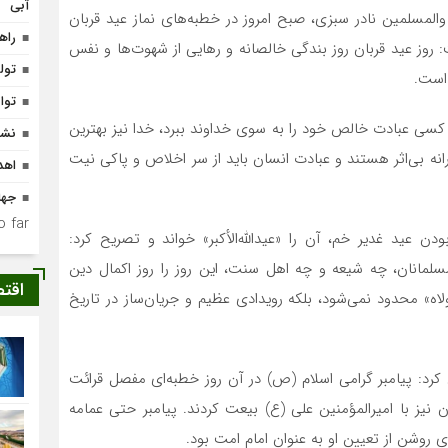
آبی
والمسلمین نادر سبزی، صبح امروز در خطبه‌های نماز عید قربان
راه
: روز عید قربان روز بندگی خالصانه و رهایی از شهوت‌ها و نفس
تولد ۴۰۰ نوزاد با طرح
 است.
توا
کسی عبادت خالص خود را به سوی خداوند ببرد، خدا نیز بهترین
نشس
رانه بی‌اثر هستند و عبادت انسان باید از سر اخلاص و پاکی نیت
اهدای ۱۸ هزار جلد کت
جها
 far.
ن عید غدیر خم، آن را «عیدالله‌الأکبر» خواند و تصریح کرد:
مانان، چه شیعه و چه اهل سنت، این روز را روز اکمال دین
اقت
لاه» محدود نمی‌شود، بلکه رویدادی عظیم و جریان‌ساز در تاریخ
کرد: پیامبر گرامی اسلام (ص) در آن روز خطبه‌ای مفصل قرائت
نیز با امیرالمؤمنین علی (ع) بیعت کردند. پیامبر حتی عمامه
ی روشن از تعیین او به عنوان امام امت بود.