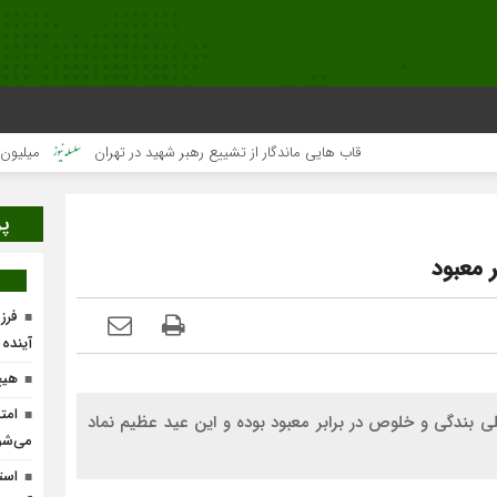
قاب هایی ماندگار از تشییع رهبر شهید در تهران
میلیون‌ها قلب 
پر
 معبود
فرز
آینده
هیچ
امت
 بندگی و خلوص در برابر معبود بوده و این عید عظیم نماد
می‌شو
است