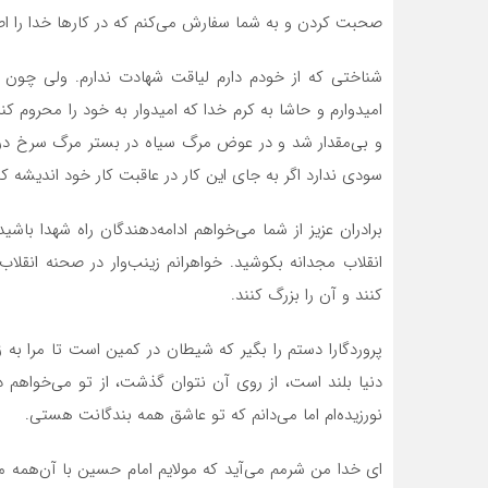
صحبت کردن و به شما سفارش مى‌کنم که در کارها خدا را اص
شناختى که از خودم دارم لیاقت شهادت ندارم. ولى چون 
امیدوارم و حاشا به کرم خدا که امیدوار به خود را محروم 
و بى‌مقدار شد و در عوض مرگ سیاه در بستر مرگ سرخ در 
سودى ندارد اگر به جاى این کار در عاقبت کار خود اندیشه کن
برادران عزیز از شما مى‌خواهم ادامه‌دهندگان راه شهدا باش
انقلاب مجدانه بکوشید. خواهرانم زینب‌وار در صحنه انقلاب
کنند و آن را بزرگ کنند.
پروردگارا دستم را بگیر که شیطان در کمین است تا مرا به زم
دنیا بلند است، از روى آن نتوان گذشت، از تو مى‌خواهم
نورزیده‌ام اما مى‌دانم که تو عاشق همه بندگانت هستى.
اى خدا من شرمم مى‌آید که مولایم امام حسین با آن‌همه