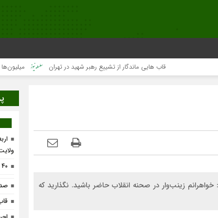
قاب هایی ماندگار از تشییع رهبر شهید در تهران
میلیون‌ها قلب یک‌ص
پر
ارب
ولایت
۴۰ واحد تولیدی در لرستان احیاء می‌شود
واهرانم زينب‌وار در صحنه انقلاب حاضر باشيد. نگذاريد كه
صدو
قاب