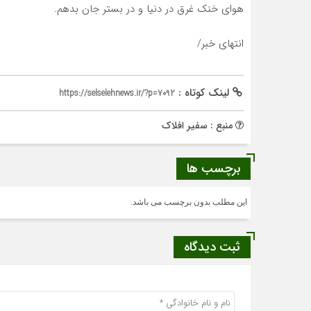
هواى خنک غرق در دنیا و در بستر جان بدهم.
انتهای خبر/
لینک کوتاه :
https://selselehnews.ir/?p=7092
منبع : سفیر افلاک
برچسب ها
این مطلب بدون برچسب می باشد.
ثبت دیدگاه