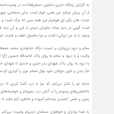
به گزارش پایگاه خبری تحلیلی «سفیرافلاک»، در وصیت‌نامه 
از آن پیش چشم من همى خوار است بدان منجلابى چو
عبارت هان بگیر اى هوشیار این همه بینى که مرگ است و مز
است گویى در دنیا بماند جاودان حرص از این و آن زن
وجود را به من ارزانى داشت و مرا مشمول لطف و عنایت خود 
سلام و درود بى‌پایان بر حبیب درگاه خداوندى محمد مص
ولایت و با درود و سلام به روان پاک اباعبدالله حسین (ع)
با درود به روان پاک شهداى بدر حنین و خندق تا شهداى خرم
نثار جان و خون جوانان خود نهال اسلام عزیز را آبیارى کردند
خدایا تو را شکر مى‌کنم که مرا با درد آشنا کردى تا د
ناخالصی‌هاى وجودم را در آتش درد بسوزانم و خواسته‌هاى نف
زمین و نفس کشیدن وجدانم آسوده و خاطرم آرام باشد تا 
به شما برادران و خواهران مسلمان دینی‌ام وصیت مى‌کنم که