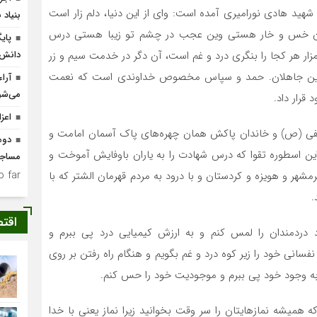
شهید هادی نورامیری آمده است: واى از این دنیا، دلم زار است
بنیاد 
ن خس و خار هستى وین عجب در چشم تو زیبا هستى درس
پای
ار هر کجا را بنگرى درد و غم است، آن دگر در خدمت سیم و زر
دانش‌آ
ند این جاهلان. حمد و سپاس مخصوص خداوندى است که نعمت
می‌شو
قرار داد.
اعزام ۴۰۰ جهادگر به مناطق
طفى (ص) و خاندان پاکش همان چهره‌هاى پاک آسمان امامت و
دوم
 این اسطوره تقوا که درس شهادت را به یاران باوفایش آموخت و
مساج
 far.
شهر و هویزه و کردستان و با درود به مردم قهرمان الشتر که با
.
اقت
رد دردمندان را لمس کنم و به ارزش کیمیایى درد پى ببرم و
سانى خود را زیر کوه درد و غم بگویم و هنگام راه رفتن بر روى
به وجود خود پى ببرم و موجودیت خود را حس کنم.
 همیشه نمازهایتان را سر وقت بخوانید زیرا نماز یعنى با خدا