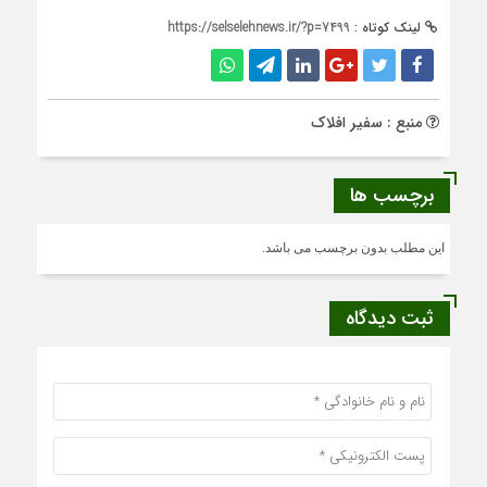
لینک کوتاه :
https://selselehnews.ir/?p=7499
منبع : سفیر افلاک
برچسب ها
این مطلب بدون برچسب می باشد.
ثبت دیدگاه