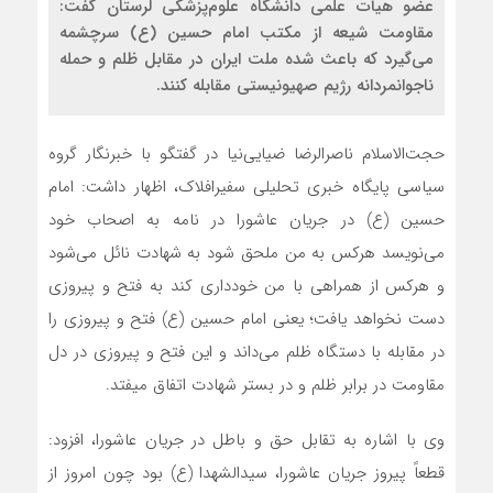
عضو هیأت علمی دانشگاه علوم‌پزشکی لرستان گفت:
مقاومت شیعه از مکتب امام حسین (ع) سرچشمه
می‌گیرد که باعث شده ملت ایران در مقابل ظلم و حمله
ناجوانمردانه رژیم صهیونیستی مقابله کنند.
حجت‌الاسلام ناصرالرضا ضیایی‌نیا در گفتگو با خبرنگار گروه
سیاسی پایگاه خبری تحلیلی سفیرافلاک، اظهار داشت: امام
حسین (ع) در جریان عاشورا در نامه به اصحاب خود
می‌نویسد هرکس به من ملحق شود به شهادت نائل می‌شود
و هرکس از همراهى با من خوددارى کند به فتح و پیروزى
دست نخواهد یافت؛ یعنی امام حسین (ع) فتح و پیروزی را
در مقابله با دستگاه ظلم می‌داند و این فتح و پیروزی در دل
مقاومت در برابر ظلم و در بستر شهادت اتفاق میفتد.
وی با اشاره به تقابل حق و باطل در جریان عاشورا، افزود:
قطعاً پیروز جریان عاشورا، سیدالشهدا (ع) بود چون امروز از