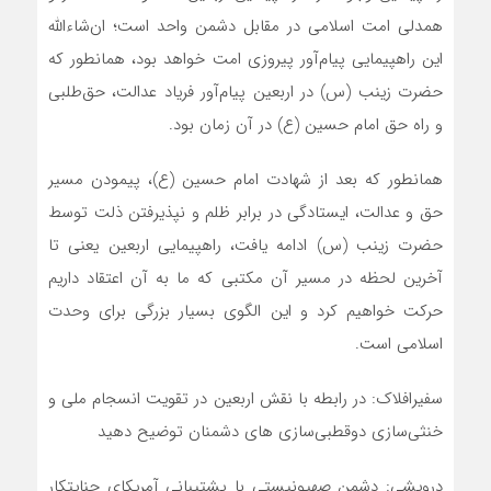
همدلی امت اسلامی در مقابل دشمن واحد است؛ ان‌شاءالله
این راهپیمایی پیام‌آور پیروزی امت خواهد بود، همانطور که
حضرت زینب (س) در اربعین پیام‌آور فریاد عدالت، حق‌طلبی
و راه حق امام حسین (ع) در آن زمان بود.
همانطور که بعد از شهادت امام حسین (ع)، پیمودن مسیر
حق و عدالت، ایستادگی در برابر ظلم و نپذیرفتن ذلت توسط
حضرت زینب (س) ادامه یافت، راهپیمایی اربعین یعنی تا
آخرین لحظه در مسیر آن مکتبی که ما به آن اعتقاد داریم
حرکت خواهیم کرد و این الگوی بسیار بزرگی برای وحدت
اسلامی است.
سفیرافلاک: در رابطه با نقش اربعین در تقویت انسجام ملی و
خنثی‌سازی دوقطبی‌سازی های دشمنان توضیح دهید
درویشی: دشمن صهیونیستی با پشتیبانی آمریکای جنایتکار