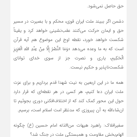
حق حاصل نمی‌شود.
دشمن اگر ببیند ملت ایران قوی، محکم و با بصیرت در مسیر
حق و ایمان حرکت می‌کنند عقب‌نشینی خواهد کرد و یقیناً
شکست خواهد خورد، نقطه اوج این موضوع هم آیه قرآن
است که به ما وعده می‌دهد «وَمَا النَّصْرُ إِلَّا مِنْ عِنْدِ اللَّهِ الْعَزِیزِ
الْحَکِیمِ، یاری و نصرت جز از سوی خدای توانای
شکست‌ناپذیر و حکیم نیست.
همه ما در این اربعین به نیت شهدا قدم برداریم و برای عزت
ملت ایران دعا کنیم، هر کسی در هر نقطه‌ای که قرار دارد
حول این محور کمک کند که از اختلاف‌افکنی دوری بجوئیم تا
ان‌شاءالله به آن پیروزی که مدنظر امت اسلام است، برسیم.
سفیرافلاک: راهبرد هیهات من‌االذله امام حسین (ع) چگونه
الهام‌بخش مقاومت و همبستگی ملت در جنگ شد؟