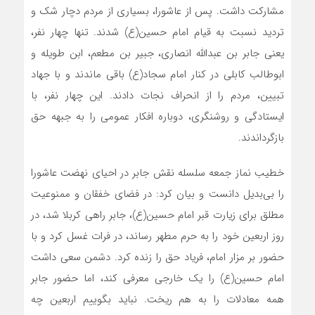
مشارکت داشت. پس از عاشورا، بسیاری از مردم دچار شک و
تردید نسبت به قیام امام حسین(ع) شدند. تنها چهار نفر،
یعنی جابر بن عبدالله انصاری، جبیر بن مطعم، ابن طویله و
ابوطالب کابلی در کنار امام سجاد(ع) باقی ماندند و با جهاد
تبیین، مردم را از انحراف نجات دادند. این چهار نفر، با
ایستادگی و روشنگری، دوباره افکار عمومی را به جبهه حق
بازگرداندند.
خطیب نماز جمعه سلسله نقش جابر در احیای نهضت عاشورا
را بی‌بدیل دانست و بیان کرد: در فضای خفقان و ممنوعیت
مطلق برای زیارت قبر امام حسین(ع)، جابر راهی کربلا شد، در
روز اربعین خود را به حرم مطهر رساند، در فرات غسل کرد و با
حضور بر مزار امام، فریاد حق را زنده کرد. دشمن سعی داشت
امام حسین(ع) را یک خارجی معرفی کند، اما حضور جابر
همه معادلات را به هم ریخت. نباید بگوییم اربعین چه