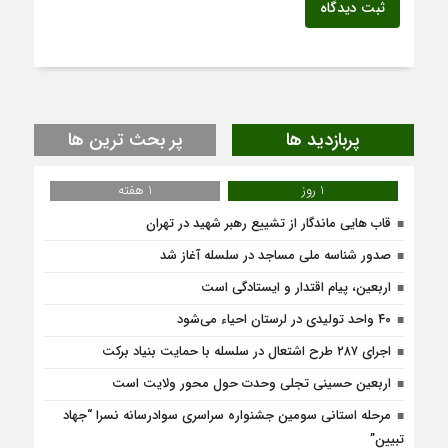
ثبت دیدگاه
پربازدید ها
پر بحث ترین ها
1 روز
1 هفته
قاب هایی ماندگار از تشییع رهبر شهید در تهران
صدور شناسه ملی مساجد در سلسله آغاز شد
اربعین، پیام اقتدار و ایستادگی است
۴۰ واحد تولیدی در لرستان احیاء می‌شود
اجرای ۲۸۷ طرح اشتعال در سلسله با حمایت بنیاد برکت
اربعین حسینی تجلی وحدت حول محور ولایت است
مرحله استانی سومین جشنواره سراسری سوادرسانه نسرا “جهاد
تبیین”