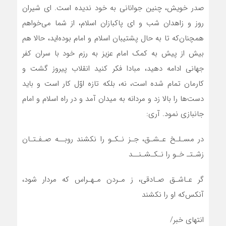
صدر خویش، چنین جوانانی به خود ندیده است. ای شیران
روز و زاهدان شب و ای پاکبازان اسلام، از شما می‌خواهم
همچنان‌که تا به حال پشتیبان اسلام و امام بوده‌اید، حالا هم
بیش از پیش به کمک امام عزیز به رزم خود با سران کفر
جهانی ادامه دهید، مبادا فکر کنید انقلاب پیروز گشت و
کارمان تمام شده است، نه، بلکه تازه اوّل کار است و باید
دست‌ها را بالا زد و مردانه به میدان آمد و در راه اسلام و امام
جانبازی نمود. آری:
در مسـلـخ عـشـق، جـز نـکـو را نکشند روبــه صـفـتـان
زشـتـ خـو را نـکـشـنــد
گر عـاشـق صـادقی، ز مـردن مـهـراس که مردار شود،
آنکس‌که او را نکشند
انتهای خبر/