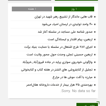
1 روز
1 هفته
قاب هایی ماندگار از تشییع رهبر شهید در تهران
۴۰ واحد تولیدی در لرستان احیاء می‌شود
صدور شناسه ملی مساجد در سلسله آغاز شد
اربعین، پیام اقتدار و ایستادگی است
اجرای ۲۸۷ طرح اشتعال در سلسله با حمایت بنیاد برکت
اربعین حسینی تجلی وحدت حول محور ولایت است
واژگونی خودروی سواری پراید در جاده فیروزآباد_خرم‌آباد
تجلیل از کتابفروشی های الشتر در هفته کتاب و کتابخوانی
مبارزه با آفت موش ها در مزارع
بهره‌مندی ۳۵ هزار بیمار از خدمات داروخانه هلال‌احمر
Sorry. No data so far.