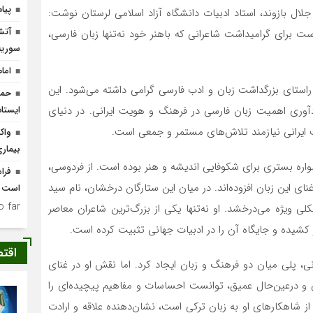
پیا
لال بازوند، استاد ادبیات دانشگاه آزاد اسلامی لرستان نوشت:
آتش
ت برای گرامیداشت شاعرانی که باهنر خود نه‌تنها زبان فارسی،
سوریه
اما
 راستای بزرگداشت زبان و ادب فارسی گرامی داشته می‌شود. این
حما
دآوری اهمیت زبان فارسی در فرهنگ و هویت ایرانی. در دنیای
ایستا
یت ایرانی نیازمند تلاش‌های مستمر و جمعی است.
واک
بیمار
مواره بستری برای شکوفایی اندیشه و هنر بوده است. از فردوسی،
فرا
ای این زبان افزوده‌اند. در میان این ستارگان درخشان، نام سید
است
 far.
 ویژه می‌درخشد. او نه‌تنها یکی از بزرگ‌ترین شاعران معاصر
 کشیده و جایگاه آن را در ادبیات جهانی تثبیت کرده است.
اقت
نی، پلی میان دو فرهنگ و زبان ایجاد کرد. اما نقش او در غنای
وان و درعین‌حال عمیق، توانست احساسات و مفاهیم پیچیده‌ای را
از شاهکارهای او به زبان ترکی است، نشان‌دهنده علاقه و ارادت