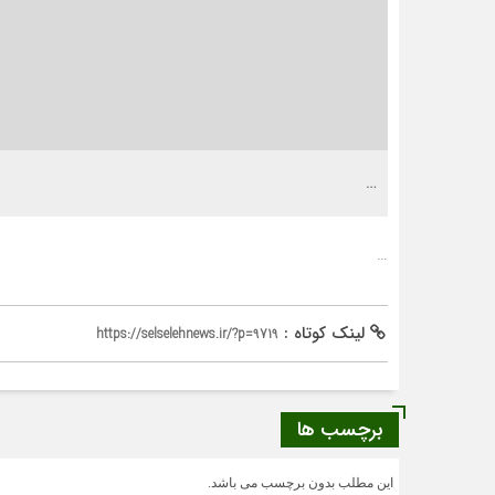
…
…
لینک کوتاه :
https://selselehnews.ir/?p=9719
برچسب ها
این مطلب بدون برچسب می باشد.