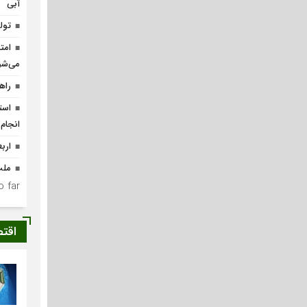
آبی
تولد ۴۰۰ نوزاد با طرح
امت
می‌شو
راه
انجام
ارب
ملت
 far.
اقت