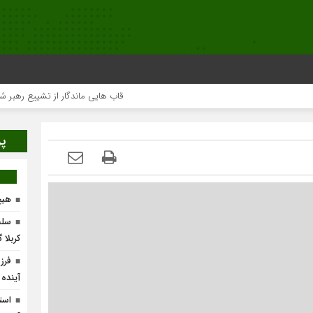
قاب هایی ماندگار از تشییع رهبر شهید در ت
پر
هیچ
سلس
کربلا 
فرز
آینده
است