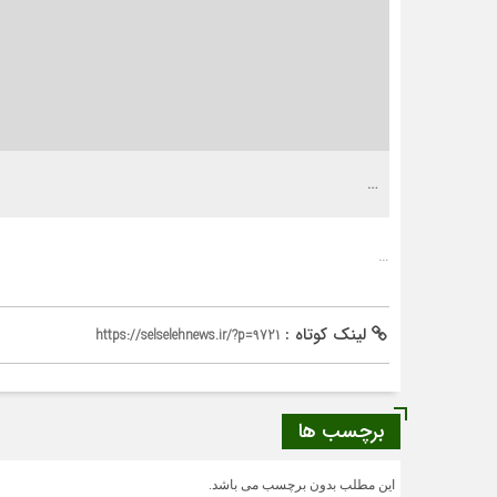
…
…
لینک کوتاه :
https://selselehnews.ir/?p=9721
برچسب ها
این مطلب بدون برچسب می باشد.