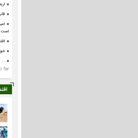
ارب
قاب
امی
است
افتتاح ۴ واحد مس
خوا
..
 far.
اقت