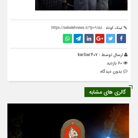
لینک کوتاه :
https://selselehnews.ir/?p=9158
ارسال توسط :
karbar407
60 بازدید
بدون دیدگاه
گالری های مشابه