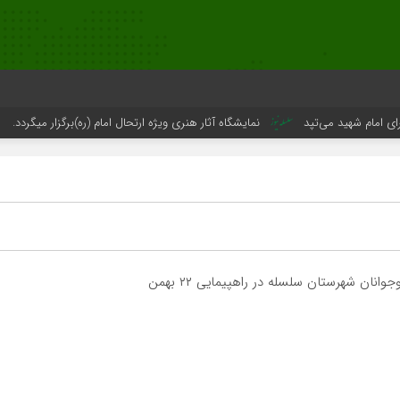
شهید می‌تپد
نمایشگاه آثار هنری ویژه ارتحال امام (ره)برگزار میگردد.
نان شهرستان سلسله در راهپیمایی ۲۲ بهمن