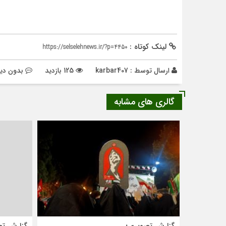
لینک کوتاه :
https://selselehnews.ir/?p=4450
ارسال توسط :
karbar407
125 بازدید
بدون دید
گالری های مشابه