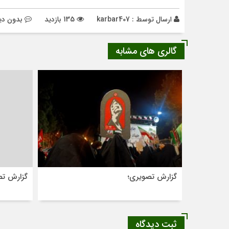
ارسال توسط :
karbar407
135 بازدید
بدون دی
گالری های مشابه
گزارش تصویری؛
گزارش تص
ثبت دیدگاه