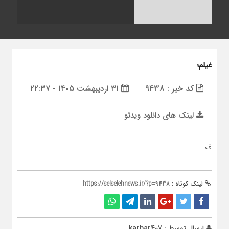
غیلم؛
کد خبر : 9438
۳۱ اردیبهشت ۱۴۰۵ - ۲۲:۳۷
لینک های دانلود ویدئو
ف
لینک کوتاه :
https://selselehnews.ir/?p=9438
ارسال توسط :
karbar407