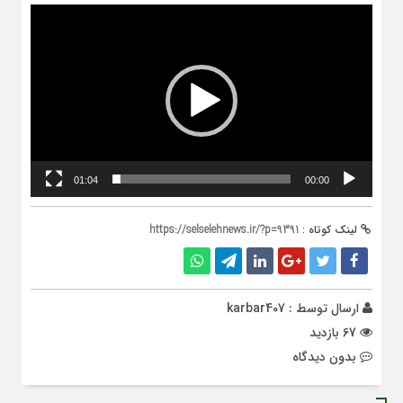
نمایشگر
ویدیو
01:04
00:00
لینک کوتاه :
https://selselehnews.ir/?p=9391
ارسال توسط :
karbar407
67 بازدید
بدون دیدگاه