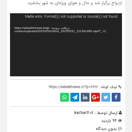
ازدواج برگزار شد و حال و هوای ویژه‌ای به شهر بخشید.
نمایشگر
Media error: Format(s) not supported or source(s) not found
ویدیو
دریافت پرونده: https://selselehnews.ir/wp-
content/uploads/2025/05/InShot_20250531_211341460.mp4?_=1
لینک کوتاه :
https://selselehnews.ir/?p=6466
ارسال توسط :
karbar407
94 بازدید
بدون دیدگاه