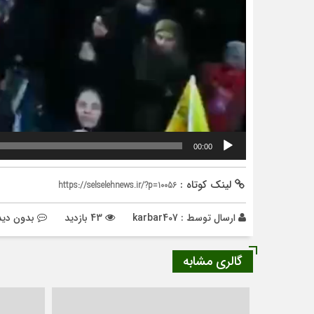
00:00
لینک کوتاه :
https://selselehnews.ir/?p=10056
ارسال توسط :
karbar407
43 بازدید
بدون دید
گالری مشابه