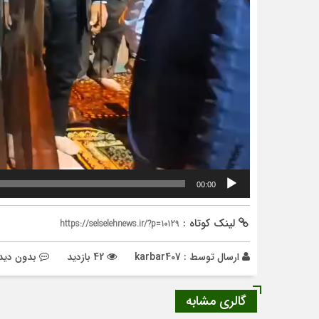
00:00
لینک کوتاه :
https://selselehnews.ir/?p=10129
ارسال توسط :
karbar407
42 بازدید
بدون دید
گالری مشابه