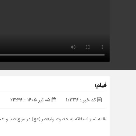
فیلم؛
کد خبر : 10336
۰۵ تیر ۱۴۰۵ - ۲۳:۳۶
اقامه نماز استغاثه به حضرت ولیعصر (عج) در موج صد و هج