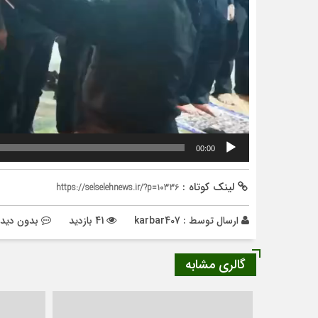
00:00
لینک کوتاه :
https://selselehnews.ir/?p=10336
ارسال توسط :
karbar407
41 بازدید
بدون دیدگ
گالری مشابه