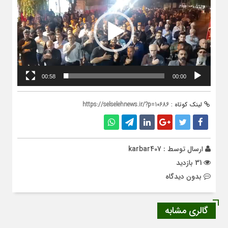
00:58
00:00
لینک کوتاه :
https://selselehnews.ir/?p=10686
ارسال توسط :
karbar407
31 بازدید
بدون دیدگاه
گالری مشابه