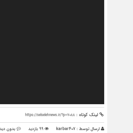
لینک کوتاه :
https://selselehnews.ir/?p=7088
ارسال توسط :
karbar407
99 بازدید
بدون دیدگ