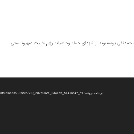
 محمدتقی یوسف‌وند از شهدای حمله وحشیانه رژیم خبیث صهیونیستی
دریافت پرونده: https://selselehnews.ir/wp-content/uploads/2025/06/VID_20250626_234155_514.mp4?_=1