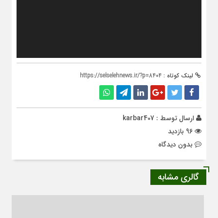
لینک کوتاه :
https://selselehnews.ir/?p=8404
ارسال توسط :
karbar407
96 بازدید
بدون دیدگاه
گالری مشابه