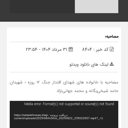
مصاحبه؛
کد خبر : 8404
۳۱ مرداد ۱۴۰۴ - ۲۳:۵۴
لینک های دانلود ویدئو
مصاحبه با خانواده های شهدای اقتدار جنگ ۱۲ روزه ؛ شهیدان
حامد شیخی‌یگانه و محمد جهانی‌نژاد
نمایشگر
Media error: Format(s) not supported or source(s) not found
ویدیو
دریافت پرونده: https://selselehnews.ir/wp-
content/uploads/2025/08/InShot_20250822_235022657.mp4?_=1