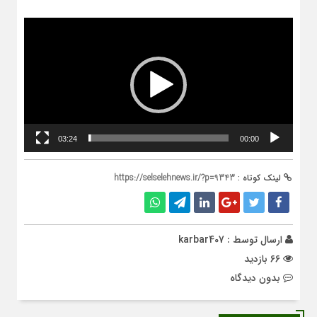
نمایشگر
ویدیو
03:24
00:00
لینک کوتاه :
https://selselehnews.ir/?p=9343
ارسال توسط :
karbar407
66 بازدید
بدون دیدگاه