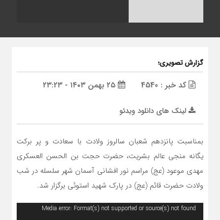
گزارش تصویری؛
کد خبر : 4540
۲۵ بهمن ۱۴۰۳ - ۲۳:۲۳
لینک های دانلود ویدئو
بمناسبت پانزدهم شعبان سالروز ولادت با سعادت و پر برکت
یگانه منجی عالم بشریت، حضرت حجت بن الحسن العسکری
مهدی موعود (عج) مراسم نور افشانی آسمان شهر سلسله در شب
ولادت حضرت قائم (عج) در پارک شهید استوئی برگزار شد.
نمایشگر
Media error: Format(s) not supported or source(s) not found