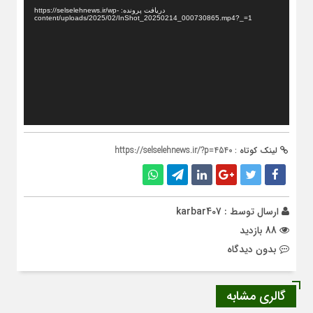
ویدیو
دریافت پرونده: https://selselehnews.ir/wp-
content/uploads/2025/02/InShot_20250214_000730865.mp4?_=1
لینک کوتاه :
https://selselehnews.ir/?p=4540
ارسال توسط :
karbar407
88 بازدید
بدون دیدگاه
گالری مشابه