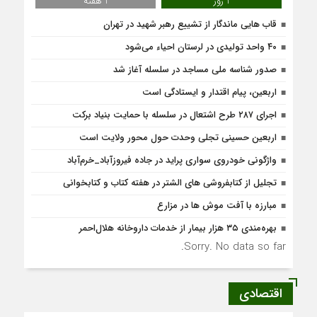
1 روز
1 هفته
قاب هایی ماندگار از تشییع رهبر شهید در تهران
۴۰ واحد تولیدی در لرستان احیاء می‌شود
صدور شناسه ملی مساجد در سلسله آغاز شد
اربعین، پیام اقتدار و ایستادگی است
اجرای ۲۸۷ طرح اشتعال در سلسله با حمایت بنیاد برکت
اربعین حسینی تجلی وحدت حول محور ولایت است
واژگونی خودروی سواری پراید در جاده فیروزآباد_خرم‌آباد
تجلیل از کتابفروشی های الشتر در هفته کتاب و کتابخوانی
مبارزه با آفت موش ها در مزارع
بهره‌مندی ۳۵ هزار بیمار از خدمات داروخانه هلال‌احمر
Sorry. No data so far.
اقتصادی