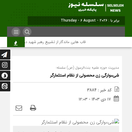
برابر با : Thursday - 6 August - 2026
قاب هایی ماندگار از تشییع رهبر شهید در تهران
میل
مدیریت حوزه علمیه بنت‌الرسول (ص) سلسله:
شیء‌وارگی زن محصولی از نظام استثمارگر
کد خبر : 3884
۱۷ دی ۱۴۰۳ - ۱۲:۰۳