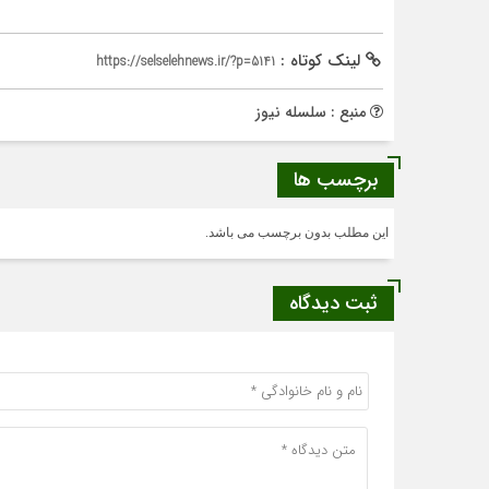
لینک کوتاه :
https://selselehnews.ir/?p=5141
منبع : سلسله نیوز
برچسب ها
این مطلب بدون برچسب می باشد.
ثبت دیدگاه