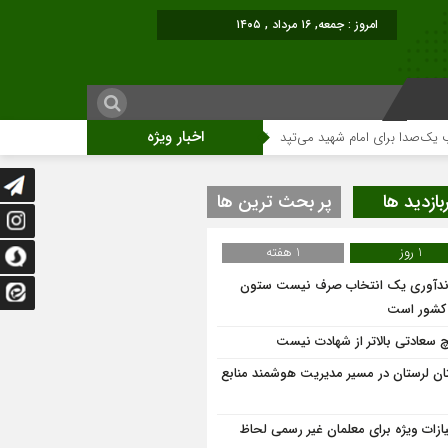
برابر با : Friday - 7 Au
اخبار ویژه
 برای امام شهید می‌تپد
نمایشگاه آثار هنری ویژه ارتحال امام (ره)برگزار میگردد.
بازدید ها
پر بحث ترین ها
1 روز
1 هفته
ندآوری یک انتخاب صرف نیست ستون
 کشور است
 سعادتی بالاتر از شهادت نیست
ان لرستان در مسیر مدیریت هوشمند منابع
یازات ویژه برای معلمان غیر رسمی لحاظ