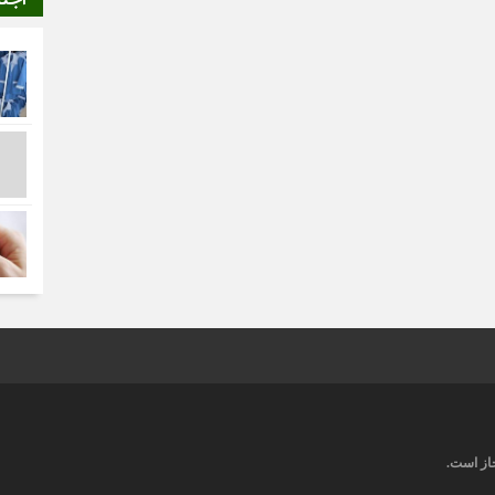
ز است
.