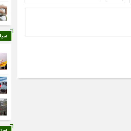
سیا
اجت