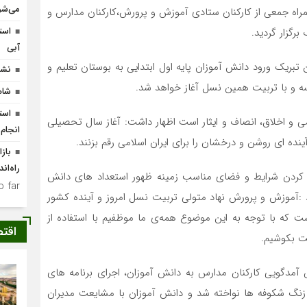
می‌شو
مراه جمعی از کارکنان ستادی آموزش و پرورش،کارکنان مدارس و
است
گزار گردید‌.
آبی
ریک ورود دانش آموزان پایه اول ابتدایی به بوستان تعلیم و
نشس
ه و با تربیت همین نسل آغاز خواهد شد.
شاه
 و اخلاق، انصاف و ایثار است اظهار داشت: آغاز سال تحصیلی
انجام
ه ای روشن و درخشان را برای ایران اسلامی رقم بزنند.
باز
راه‌ان
یا کردن شرایط و فضای مناسب زمینه ظهور استعداد های دانش
 far.
فزود :آموزش و پرورش نهاد متولی تربیت نسل امروز و آینده کشور
ه با توجه به این موضوع همه‌ی ما موظفیم با استفاده از
اقت
ت بکوشیم.
مدگویی کارکنان مدارس به دانش آموزان، اجرای برنامه های
 زنگ شکوفه ها نواخته شد و دانش آموزان با مشایعت مدیران