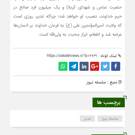
حضرت عباس و شهدای کربلا) و یک میلیون فرد صالح در
حرم خداوند، نصیب او خواهد شد؛ چراکه غدیر، روزی است
که ولایت امیرالمؤمنین علی (ع) به فرمان خداوند بر انسان‌ها
عرضه شد و اطعام، ابراز محبت به ولی‌الله است.
لینک کوتاه :
https://selselehnews.ir/?p=6769
منبع : سلسله نیوز
برچسب ها
سلسله نیوز
غدیر