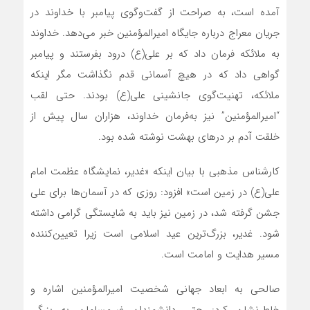
آمده است، به صراحت از گفت‌وگوی پیامبر با خداوند در
جریان معراج درباره جایگاه امیرالمؤمنین خبر می‌دهد. خداوند
به ملائکه فرمان داد که بر علی(ع) درود بفرستند و پیامبر
گواهی داد که در هیچ آسمانی قدم نگذاشت مگر اینکه
ملائکه، تهنیت‌گوی جانشینی علی(ع) بودند. حتی لقب
“امیرالمؤمنین” نیز به‌فرمان خداوند، هزاران سال پیش از
خلقت آدم بر درهای بهشت نوشته شده بود.
کارشناس مذهبی با بیان اینکه «غدیر، نمایشگاه عظمت امام
علی(ع) در زمین است» افزود: روزی که در آسمان‌ها برای علی
جشن گرفته شد، در زمین نیز باید به شایستگی گرامی داشته
شود. غدیر، بزرگ‌ترین عید اسلامی است زیرا تعیین‌کننده
مسیر هدایت و امامت است.
صالحی به ابعاد جهانی شخصیت امیرالمؤمنین اشاره و
خاطرنشان کرد: حتی دانشمندان غیرمسلمان به بزرگی